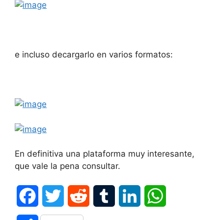
e incluso decargarlo en varios formatos:
En definitiva una plataforma muy interesante,
que vale la pena consultar.
F
T
R
T
L
W
a
w
e
u
i
h