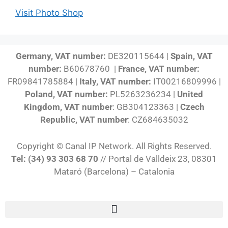
Visit Photo Shop
Germany, VAT number:
DE320115644 |
Spain, VAT
number:
B60678760 |
France, VAT number:
FR09841785884 |
Italy, VAT number:
IT00216809996 |
Poland, VAT number:
PL5263236234 |
United
Kingdom, VAT number
: GB304123363 |
Czech
Republic, VAT number
: CZ684635032
Copyright © Canal IP Network. All Rights Reserved.
Tel: (34) 93 303 68 70
// Portal de Valldeix 23, 08301
Mataró (Barcelona) – Catalonia