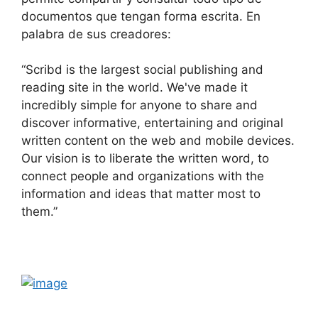
documentos que tengan forma escrita. En
b
t
i
l
e
s
r
palabra de sus creadores:
o
e
t
r
d
A
e
“Scribd is the largest social publishing and
o
r
I
p
reading site in the world. We've made it
incredibly simple for anyone to share and
k
n
p
discover informative, entertaining and original
written content on the web and mobile devices.
Our vision is to liberate the written word, to
connect people and organizations with the
information and ideas that matter most to
them.”