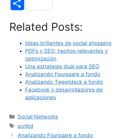
S
c
i
d
m
n
a
h
Related Posts:
e
t
d
b
k
t
a
b
t
i
l
e
s
Ideas brillantes de social shopping
r
PDFs y SEO: hechos relevantes y
o
e
t
r
d
A
e
optimización
Una estrategia dual para SEO
o
r
I
p
Analizando Foursqare a fondo
k
n
p
Analizando Tweetdeck a fondo
Facebook y desarrolladores de
aplicaciones
Social Networks
scribd
Analizando Foursqare a fondo