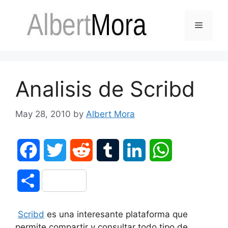
Analisis de Scribd
May 28, 2010
by
Albert Mora
F
T
R
T
L
W
a
w
e
u
i
h
S
c
i
d
m
n
a
h
Scribd
es una interesante plataforma que
e
t
d
b
k
t
a
permite compartir y consultar todo tipo de