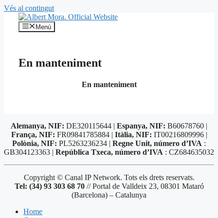
Vés al contingut
Menú
En manteniment
En manteniment
Alemanya, NIF:
DE320115644 |
Espanya, NIF:
B60678760 |
França, NIF:
FR09841785884 |
Itàlia, NIF:
IT00216809996 |
Polònia, NIF:
PL5263236234 |
Regne Unit, número d’IVA
:
GB304123363 |
República Txeca, número d’IVA
: CZ684635032
Copyright © Canal IP Network. Tots els drets reservats.
Tel: (34) 93 303 68 70
// Portal de Valldeix 23, 08301 Mataró
(Barcelona) – Catalunya
Home