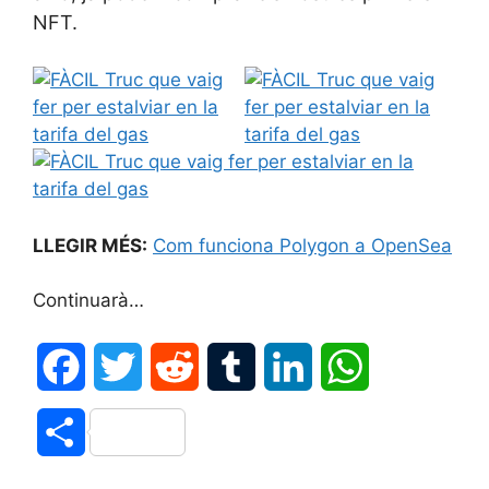
NFT.
LLEGIR MÉS:
Com funciona Polygon a OpenSea
Continuarà…
F
T
R
T
L
W
a
w
e
u
i
h
C
c
i
d
m
n
a
o