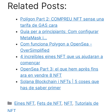
Related Posts:
e
t
d
b
k
t
m
b
t
i
l
e
s
Polígon Part 2: COMPREU NFT sense una
p
tarifa de GAS cara
o
e
t
r
d
A
a
Guia per a principiants: Com configurar
MetaMask i…
o
r
I
p
r
Com funciona Polygon a OpenSea -
k
n
p
OverSimplified
t
4 increïbles eines NFT que us ajudaran a
començar
e
OpenSea Part 3: el que hem après fins
i
ara en vendre 8 NFT
Solana Blockchain i NFTs | 5 coses que
x
has de saber primer
Eines NFT
,
Fets de NFT
,
NFT
,
Tutorials de
NFT