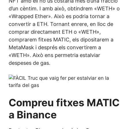
NFT amb ell no us costaria més d’una fracció
d’un cèntim. I amb això, obtindrem «WETH» o
«Wrapped Ether». Això es podria tornar a
convertir a ETH. Tornant enrere, en lloc de
comprar directament ETH o «WETH»,
comprarem fitxes MATIC, els dipositarem a
MetaMask i després els convertirem a
«WETH». Això ens permetria estalviar
despeses de gas.
Compreu fitxes
MATIC
a Binance