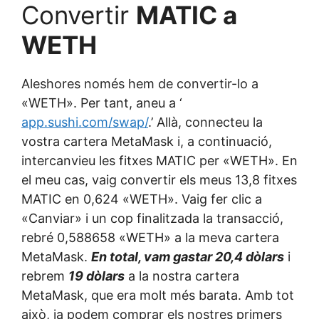
Convertir
MATIC a
WETH
Aleshores només hem de convertir-lo a
«WETH». Per tant, aneu a ‘
app.sushi.com/swap/
.’ Allà, connecteu la
vostra cartera MetaMask i, a continuació,
intercanvieu les fitxes MATIC per «WETH». En
el meu cas, vaig convertir els meus 13,8 fitxes
MATIC en 0,624 «WETH». Vaig fer clic a
«Canviar» i un cop finalitzada la transacció,
rebré 0,588658 «WETH» a la meva cartera
MetaMask.
En total, vam gastar 20,4 dòlars
i
rebrem
19 dòlars
a la nostra cartera
MetaMask, que era molt més barata. Amb tot
això, ja podem comprar els nostres primers