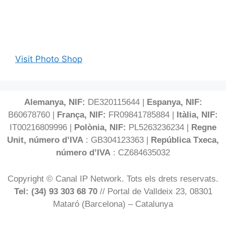
Visit Photo Shop
Alemanya, NIF:
DE320115644 |
Espanya, NIF:
B60678760 |
França, NIF:
FR09841785884 |
Itàlia, NIF:
IT00216809996 |
Polònia, NIF:
PL5263236234 |
Regne
Unit, número d’IVA
: GB304123363 |
República Txeca,
número d’IVA
: CZ684635032
Copyright © Canal IP Network. Tots els drets reservats.
Tel: (34) 93 303 68 70
// Portal de Valldeix 23, 08301
Mataró (Barcelona) – Catalunya