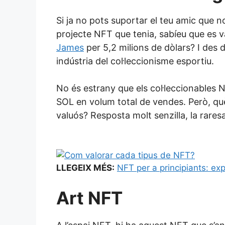
Si ja no pots suportar el teu amic que n
projecte NFT que tenia, sabíeu que es 
James
per 5,2 milions de dòlars? I des 
indústria del col·leccionisme esportiu.
No és estrany que els col·leccionable
SOL en volum total de vendes. Però, què 
valuós? Resposta molt senzilla, la rare
LLEGEIX MÉS:
NFT per a principiants: exp
Art NFT