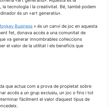
nomena «art generatiu». Aquesta és la
la tecnologia i la creativitat. Bé, també podem
rdinador és un «art generatiu».
Monkey Business
» és un canvi de joc en aquesta
lament fet, donava accés a una comunitat de
que va generar innombrables col·leccions
r el valor de la utilitat i els beneficis que
da que actua com a prova de propietat sobre
r accés a un grup exclusiu, un joc o fins i tot
terminar fàcilment el valor d’aquest tipus de
oncedeix.