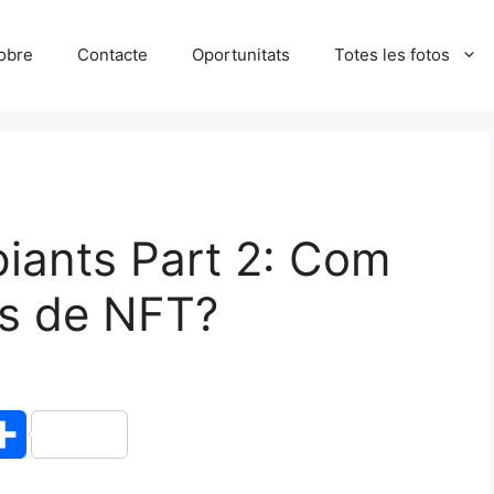
obre
Contacte
Oportunitats
Totes les fotos
piants Part 2: Com
us de NFT?
C
o