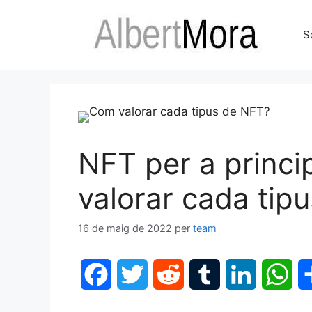
S
NFT per a princi
valorar cada tip
16 de maig de 2022
per
team
F
T
R
T
L
W
a
w
e
u
i
h