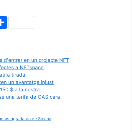
C
o
m
 d'entrar en un projecte NFT
p
Efectes a NFTspace
a
tifa tirada
en un avantatge injust
r
150 $ a la nostra…
e una tarifa de GAS cara
t
e
no us agradaran de Solana
i