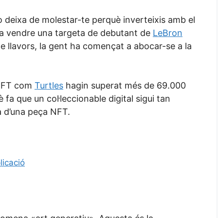
o deixa de molestar-te perquè inverteixis amb el
va vendre una targeta de debutant de
LeBron
de llavors, la gent ha començat a abocar-se a la
s NFT com
Turtles
hagin superat més de 69.000
fa que un col·leccionable digital sigui tan
sa d’una peça NFT.
licació