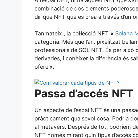
A l’espai NFT, hi ha aquest NFT que s’a
combinació de dos elements poderosos, 
dir que NFT que es crea a través d’un o
Tanmateix
,
la col·lecció NFT
«
Solana 
categoria. Més que l’art pixelitzat bel
professionals de SOL NFT. És per això 
derivades, i conèixer la diferència és sabe
ofereix.
Passa d’accés
NFT
Un aspecte de l’espai NFT és una passa
pràcticament qualsevol cosa. Podria dona
al metavers. Després de tot, podríem de
NFT només mirant quin tipus d’accés c