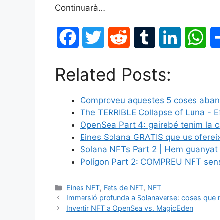
Continuarà…
F
T
R
T
L
W
a
w
e
u
i
h
Related Posts:
c
i
d
m
n
a
Comproveu aquestes 5 coses abans
e
t
d
b
k
t
The TERRIBLE Collapse of Luna - 
b
t
i
l
e
s
OpenSea Part 4: gairebé tenim la ca
Eines Solana GRATIS que us ofereix
o
e
t
r
d
A
Solana NFTs Part 2 | Hem guanyat 
Polígon Part 2: COMPREU NFT sens
o
r
I
p
Eines NFT
,
Fets de NFT
,
NFT
k
n
p
Immersió profunda a Solanaverse: coses que 
Invertir NFT a OpenSea vs. MagicEden