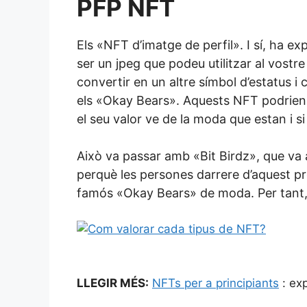
PFP NFT
Els «NFT d’imatge de perfil». I sí, ha ex
ser un jpeg que podeu utilitzar al vost
convertir en un altre símbol d’estatus i
els «Okay Bears». Aquests NFT podrien co
el seu valor ve de la moda que estan i si 
Això va passar amb «Bit Birdz», que va a
perquè les persones darrere d’aquest pr
famós «Okay Bears» de moda. Per tant, 
LLEGIR MÉS:
NFTs per a principiants
: exp