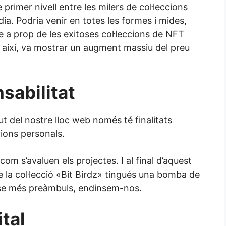
e primer nivell entre les milers de col·leccions
m
ia. Podria venir en totes les formes i mides,
 a prop de les exitoses col·leccions de NFT
p
i així, va mostrar un augment massiu del preu
a
r
sabilitat
t
t del nostre lloc web només té finalitats
e
nions personals.
i
m s’avaluen els projectes. I al final d’aquest
x
e la col·lecció «Bit Birdz» tingués una bomba de
nse més preàmbuls, endinsem-nos.
tal