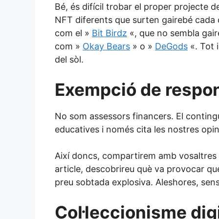
Bé, és difícil trobar el proper projecte d
c
i
d
m
n
a
NFT diferents que surten gairebé cada d
com el »
Bit Birdz
«, que no sembla gaire
e
t
d
b
k
t
com »
Okay Bears
» o »
DeGods
«. Tot 
del sòl.
b
t
i
l
e
s
o
e
t
r
d
A
Exempció de respon
o
r
I
p
No som assessors financers. El contingu
k
n
p
educatives i només cita les nostres opi
Així doncs, compartirem amb vosaltres co
article, descobrireu què va provocar qu
preu sobtada explosiva. Aleshores, se
Col·leccionisme digi