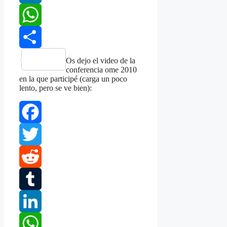
LinkedIn
WhatsApp
Share
Os dejo el video de la
conferencia ome 2010
en la que participé (carga un poco
lento, pero se ve bien):
Facebook
Twitter
Reddit
Tumblr
LinkedIn