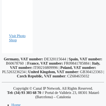
Visit Photo
Shop
Germany, VAT number:
DE320115644 |
Spain, VAT number:
B60678760 |
France, VAT number:
FR09841785884 |
Italy,
VAT number:
IT00216809996 |
Poland, VAT number:
PL5263236234 |
United Kingdom, VAT number
: GB304123363 |
Czech Republic, VAT number
: CZ684635032
Copyright © Canal IP Network. All Rights Reserved.
Tel: (34) 93 303 68 70
// Portal de Valldeix 23, 08301 Mataró
(Barcelona) – Catalonia
Home