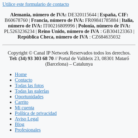
Utilice este formulario de contacto
Alemania, número de IVA:
DE320115644 |
España, CIF:
B60678760 |
Francia, número de IVA:
FR09841785884 |
Italia,
número de IVA:
IT00216809996 |
Polonia, número de IVA:
PL5263236234 |
Reino Unido, número de IVA
: GB304123363 |
República Checa, número de IVA
: CZ684635032
Copyright © Canal IP Network Reservados todos los derechos.
Tel: (34) 93 303 68 70
// Portal de Valldeix 23, 08301 Mataró
(Barcelona) – Catalunya
Home
Contacto
Todas las fotos
Todas las galerías
Oportunidades
Carrito
Mi cuenta
Política de privacidad
Aviso Legal
Blog
Profesionales