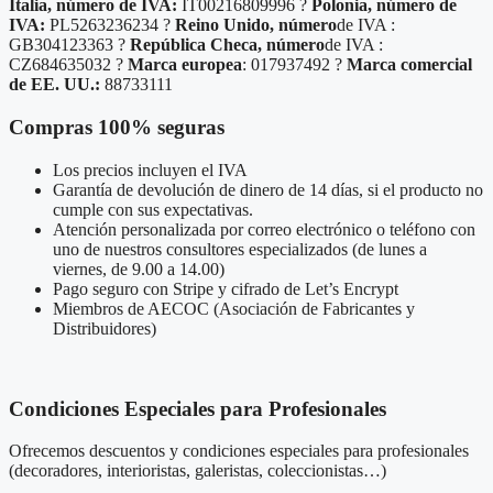
Italia, número de IVA:
IT00216809996 ?
Polonia, número de
IVA:
PL5263236234 ?
Reino Unido, número
de IVA :
GB304123363 ?
República Checa, número
de IVA :
CZ684635032 ?
Marca europea
: 017937492 ?
Marca comercial
de EE. UU.:
88733111
Compras 100% seguras
Los precios incluyen el IVA
Garantía de devolución de dinero de 14 días, si el producto no
cumple con sus expectativas.
Atención personalizada por correo electrónico o teléfono con
uno de nuestros consultores especializados (de lunes a
viernes, de 9.00 a 14.00)
Pago seguro con Stripe y cifrado de Let’s Encrypt
Miembros de AECOC (Asociación de Fabricantes y
Distribuidores)
Condiciones Especiales para Profesionales
Ofrecemos descuentos y condiciones especiales para profesionales
(decoradores, interioristas, galeristas, coleccionistas…)