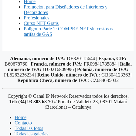
Home
Promoción para Diseñadores de Interiores y
Decoradores
Profesionales
Curso NFT Gratis
Polígono Parte 2: COMPRE NFT sin costosas
tarifas de GAS
Alemania, número de IVA:
DE320115644 |
España, CIF:
B60678760 |
Francia, número de IVA:
FR09841785884 |
Italia,
número de IVA:
IT00216809996 |
Polonia, número de IVA:
PL5263236234 |
Reino Unido, número de IVA
: GB304123363 |
República Checa, número de IVA
: CZ684635032
Copyright © Canal IP Network Reservados todos los derechos.
Tel: (34) 93 303 68 70
// Portal de Valldeix 23, 08301 Mataró
(Barcelona) – Catalunya
Home
Contacto
Todas las fotos
Todas las galerías