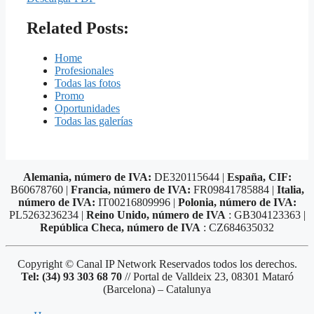
Related Posts:
Home
Profesionales
Todas las fotos
Promo
Oportunidades
Todas las galerías
Alemania, número de IVA:
DE320115644 |
España, CIF:
B60678760 |
Francia, número de IVA:
FR09841785884 |
Italia,
número de IVA:
IT00216809996 |
Polonia, número de IVA:
PL5263236234 |
Reino Unido, número de IVA
: GB304123363 |
República Checa, número de IVA
: CZ684635032
Copyright © Canal IP Network Reservados todos los derechos.
Tel: (34) 93 303 68 70
// Portal de Valldeix 23, 08301 Mataró
(Barcelona) – Catalunya