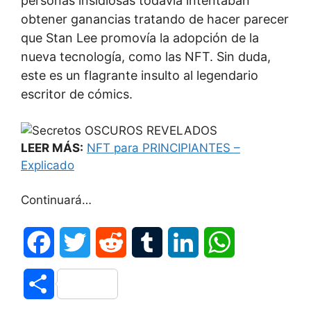
personas insidiosas todavía intentaban
obtener ganancias tratando de hacer parecer
que Stan Lee promovía la adopción de la
nueva tecnología, como las NFT. Sin duda,
este es un flagrante insulto al legendario
escritor de cómics.
LEER MÁS:
NFT para PRINCIPIANTES –
Explicado
Continuará…
F
T
R
T
L
W
a
w
e
u
i
h
C
c
i
d
m
n
a