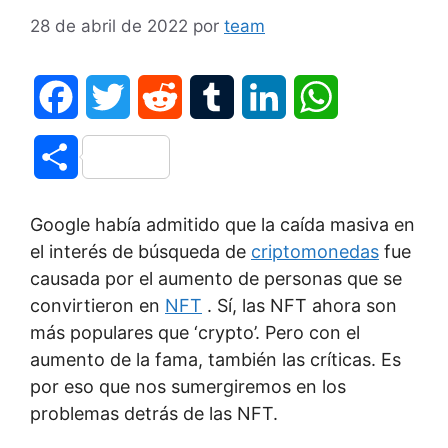
28 de abril de 2022
por
team
F
T
R
T
L
W
a
w
e
u
i
h
C
c
i
d
m
n
a
o
Google había admitido que la caída masiva en
e
t
d
b
k
t
m
el interés de búsqueda de
criptomonedas
fue
b
t
i
l
e
s
causada por el aumento de personas que se
p
convirtieron en
NFT
. Sí, las NFT ahora son
o
e
t
r
d
A
más populares que ‘crypto’. Pero con el
a
aumento de la fama, también las críticas. Es
o
r
I
p
r
por eso que nos sumergiremos en los
k
n
p
problemas detrás de las NFT.
t