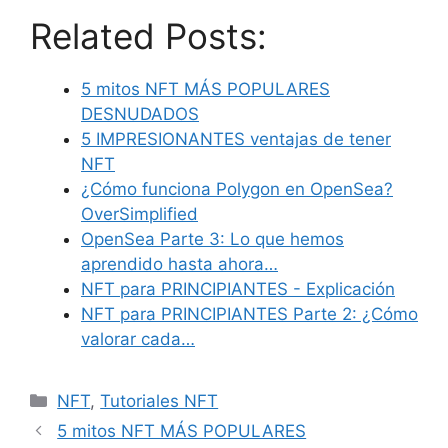
o
Related Posts:
e
t
d
b
k
t
m
b
t
i
l
e
s
5 mitos NFT MÁS POPULARES
p
DESNUDADOS
o
e
t
r
d
A
a
5 IMPRESIONANTES ventajas de tener
NFT
o
r
I
p
r
¿Cómo funciona Polygon en OpenSea?
k
n
p
OverSimplified
t
OpenSea Parte 3: Lo que hemos
aprendido hasta ahora…
i
NFT para PRINCIPIANTES - Explicación
r
NFT para PRINCIPIANTES Parte 2: ¿Cómo
valorar cada…
NFT
,
Tutoriales NFT
5 mitos NFT MÁS POPULARES