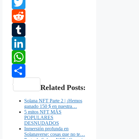
Facebook
Twitter
Reddit
Tumblr
LinkedIn
WhatsApp
Compartir
Related Posts:
Solana NFT Parte 2 | ¡Hemos
ganado 150 $ en nuestra…
5 mitos NFT MÁS
POPULARES
DESNUDADOS
Inmersión profunda en
Solanaverse: cosas que no te…