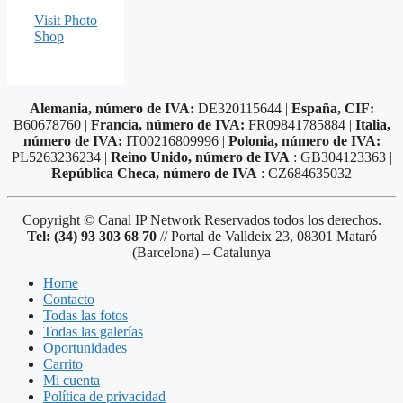
Visit Photo
Shop
Alemania, número de IVA:
DE320115644 |
España, CIF:
B60678760 |
Francia, número de IVA:
FR09841785884 |
Italia,
número de IVA:
IT00216809996 |
Polonia, número de IVA:
PL5263236234 |
Reino Unido, número de IVA
: GB304123363 |
República Checa, número de IVA
: CZ684635032
Copyright © Canal IP Network Reservados todos los derechos.
Tel: (34) 93 303 68 70
// Portal de Valldeix 23, 08301 Mataró
(Barcelona) – Catalunya
Home
Contacto
Todas las fotos
Todas las galerías
Oportunidades
Carrito
Mi cuenta
Política de privacidad