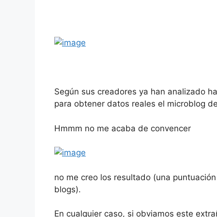
b
t
i
l
e
s
o
e
t
r
d
A
o
r
I
p
k
n
p
Según sus creadores ya han analizado h
para obtener datos reales el microblog d
Hmmm no me acaba de convencer
no me creo los resultado (una puntuación 
blogs).
En cualquier caso, si obviamos este extrañ