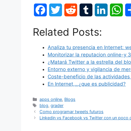
F
T
R
T
L
W
a
w
e
u
i
h
Related Posts:
c
i
d
m
n
a
Analiza tu presencia en Internet: w
e
t
d
b
k
t
Monitorizar la reputacion online-y 3
b
t
i
l
e
s
¿Matará Twitter a la estrella del bl
Entorno externo y vigilancia de mer
o
e
t
r
d
A
Coste-beneficio de las actividade
En Internet,…¿que es publicidad?
o
r
I
p
apps online
,
Blogs
k
n
p
blog
,
grader
Como programar tweets futuros
Linkedin vs Facebook vs Twitter con un poco