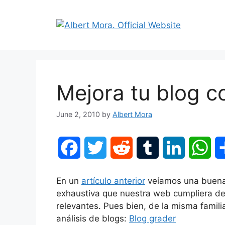
Mejora tu blog c
June 2, 2010
by
Albert Mora
F
T
R
T
L
W
a
w
e
u
i
h
En un
artículo anterior
veíamos una buena 
c
i
d
m
n
a
exhaustiva que nuestra web cumpliera d
relevantes. Pues bien, de la misma famil
e
t
d
b
k
t
análisis de blogs:
Blog grader