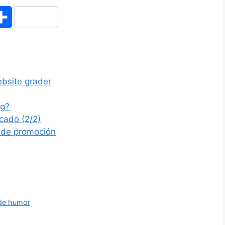
S
h
a
ebsite grader
r
e
og?
cado (2/2)
s de promoción
 de humor