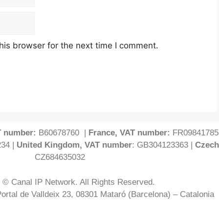
his browser for the next time I comment.
T number:
B60678760 |
France, VAT number:
FR09841785
34 |
United Kingdom, VAT number
: GB304123363 |
Czech
CZ684635032
 © Canal IP Network. All Rights Reserved.
Portal de Valldeix 23, 08301 Mataró (Barcelona) – Catalonia