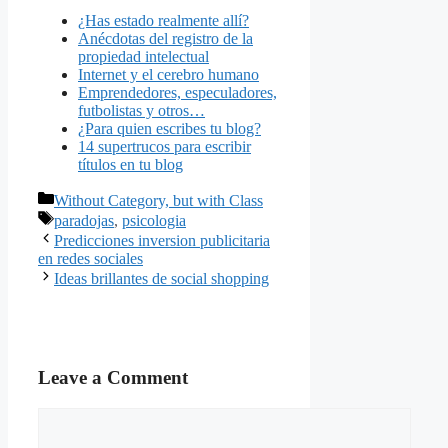
¿Has estado realmente allí?
Anécdotas del registro de la
propiedad intelectual
Internet y el cerebro humano
Emprendedores, especuladores,
futbolistas y otros…
¿Para quien escribes tu blog?
14 supertrucos para escribir
títulos en tu blog
Categories
Without Category, but with Class
Tags
paradojas
,
psicologia
Predicciones inversion publicitaria
en redes sociales
Ideas brillantes de social shopping
Leave a Comment
Comment