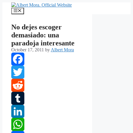
Skip
to
Menu
content
No dejes escoger
demasiado: una
paradoja interesante
October 17, 2011
by
Albert Mora
Facebook
Twitter
Reddit
Tumblr
LinkedIn