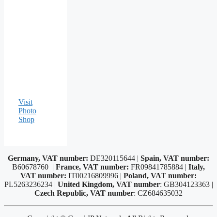
Visit
Photo
Shop
Germany, VAT number:
DE320115644 |
Spain, VAT number:
B60678760 |
France, VAT number:
FR09841785884 |
Italy,
VAT number:
IT00216809996 |
Poland, VAT number:
PL5263236234 |
United Kingdom, VAT number
: GB304123363 |
Czech Republic, VAT number
: CZ684635032