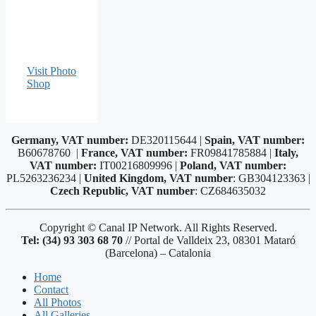
Visit Photo
Shop
Germany, VAT number:
DE320115644 |
Spain, VAT number:
B60678760 |
France, VAT number:
FR09841785884 |
Italy,
VAT number:
IT00216809996 |
Poland, VAT number:
PL5263236234 |
United Kingdom, VAT number
: GB304123363 |
Czech Republic, VAT number
: CZ684635032
Copyright © Canal IP Network. All Rights Reserved.
Tel: (34) 93 303 68 70
// Portal de Valldeix 23, 08301 Mataró
(Barcelona) – Catalonia
Home
Contact
All Photos
All Galleries