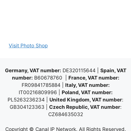
Visit Photo Shop
Germany, VAT number:
DE320115644 |
Spain, VAT
number:
B60678760 |
France, VAT number:
FR09841785884 |
Italy, VAT number:
IT00216809996 |
Poland, VAT number:
PL5263236234 |
United Kingdom, VAT number
:
GB304123363 |
Czech Republic, VAT number
:
CZ684635032
Copyright © Canal IP Network. All Rights Reserved.