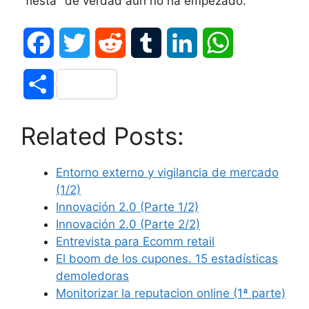
"fiesta" de verdad aún no ha empezado.
F
T
R
T
L
W
a
w
e
u
i
h
S
c
i
d
m
n
a
h
Related Posts:
e
t
d
b
k
t
a
b
t
i
l
e
s
Entorno externo y vigilancia de mercado
r
(1/2)
o
e
t
r
d
A
e
Innovación 2.0 (Parte 1/2)
Innovación 2.0 (Parte 2/2)
o
r
I
p
Entrevista para Ecomm retail
k
n
p
El boom de los cupones. 15 estadísticas
demoledoras
Monitorizar la reputacion online (1ª parte)