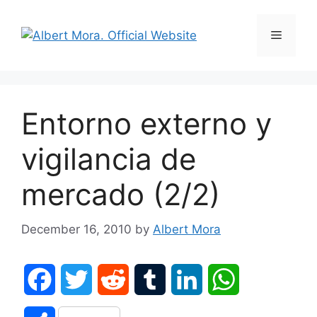
Entorno externo y
vigilancia de
mercado (2/2)
December 16, 2010
by
Albert Mora
F
T
R
T
L
W
a
w
e
u
i
h