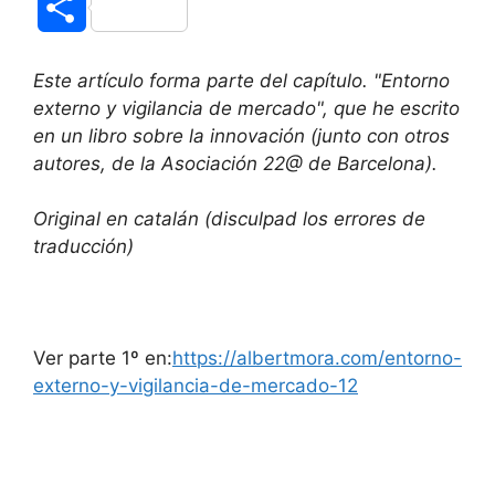
S
c
i
d
m
n
a
h
Este artículo forma parte del capítulo. "Entorno
e
t
d
b
k
t
a
externo y vigilancia de mercado", que he escrito
en un libro sobre la innovación (junto con otros
b
t
i
l
e
s
r
autores, de la Asociación 22@ de Barcelona).
o
e
t
r
d
A
e
Original en catalán (disculpad los errores de
o
r
I
p
traducción)
k
n
p
Ver parte 1º en:
https://albertmora.com/entorno-
externo-y-vigilancia-de-mercado-12