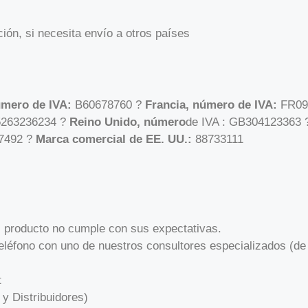
ión, si necesita envío a otros países
mero de IVA:
B60678760 ?
Francia, número de IVA:
FR09
263236234 ?
Reino Unido, número
de IVA : GB304123363
37492 ?
Marca comercial de EE. UU.:
88733111
el producto no cumple con sus expectativas.
teléfono con uno de nuestros consultores especializados (de 
t
 Distribuidores)