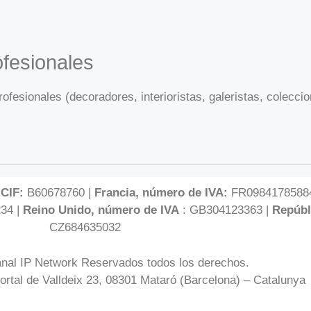
fesionales
fesionales (decoradores, interioristas, galeristas, colecci
 CIF:
B60678760 |
Francia, número de IVA:
FR0984178588
34 |
Reino Unido, número de IVA
: GB304123363 |
Repúbl
CZ684635032
nal IP Network Reservados todos los derechos.
ortal de Valldeix 23, 08301 Mataró (Barcelona) – Catalunya