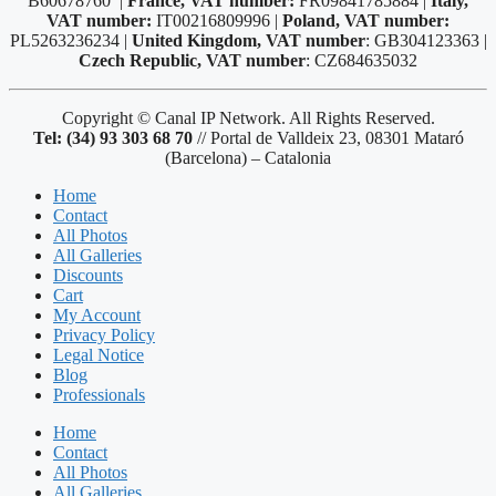
B60678760 |
France, VAT number:
FR09841785884 |
Italy,
VAT number:
IT00216809996 |
Poland, VAT number:
PL5263236234 |
United Kingdom, VAT number
: GB304123363 |
Czech Republic, VAT number
: CZ684635032
Copyright © Canal IP Network. All Rights Reserved.
Tel: (34) 93 303 68 70
// Portal de Valldeix 23, 08301 Mataró
(Barcelona) – Catalonia
Home
Contact
All Photos
All Galleries
Discounts
Cart
My Account
Privacy Policy
Legal Notice
Blog
Professionals
Home
Contact
All Photos
All Galleries