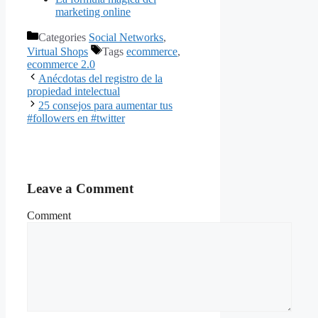
marketing online
Categories
Social Networks
,
Virtual Shops
Tags
ecommerce
,
ecommerce 2.0
Anécdotas del registro de la
propiedad intelectual
25 consejos para aumentar tus
#followers en #twitter
Leave a Comment
Comment