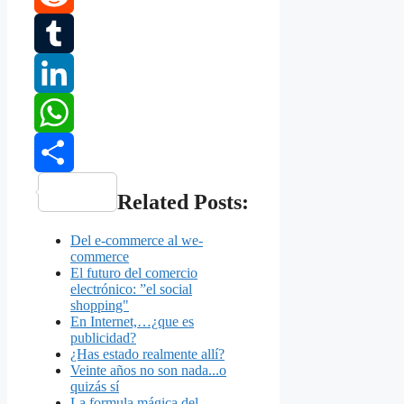
Reddit
Tumblr
LinkedIn
WhatsApp
Share
Related Posts:
Del e-commerce al we-
commerce
El futuro del comercio
electrónico: ”el social
shopping"
En Internet,…¿que es
publicidad?
¿Has estado realmente allí?
Veinte años no son nada...o
quizás sí
La formula mágica del