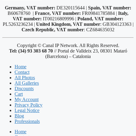
Germany, VAT number:
DE320115644 |
Spain, VAT number:
B60678760 |
France, VAT number:
FR09841785884 |
Italy,
VAT number:
IT00216809996 |
Poland, VAT number:
PL5263236234 |
United Kingdom, VAT number
: GB304123363 |
Czech Republic, VAT number
: CZ684635032
Copyright © Canal IP Network. All Rights Reserved.
Tel: (34) 93 303 68 70
// Portal de Valldeix 23, 08301 Mataró
(Barcelona) – Catalonia
Home
Contact
All Photos
All Galleries
Discounts
Cart
My Account
Privacy Policy
Legal Notice
Blog
Professionals
Home